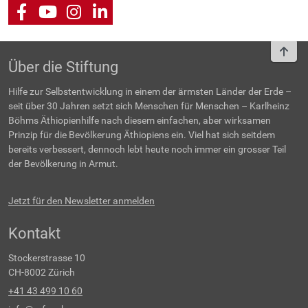
Facebook
Youtube
Instagram
LinkedIn
To t
Über die Stiftung
Hilfe zur Selbstentwicklung in einem der ärmsten Länder der Erde –
seit über 30 Jahren setzt sich Menschen für Menschen – Karlheinz
Böhms Äthiopienhilfe nach diesem einfachen, aber wirksamen
Prinzip für die Bevölkerung Äthiopiens ein. Viel hat sich seitdem
bereits verbessert, dennoch lebt heute noch immer ein grosser Teil
der Bevölkerung in Armut.
Jetzt für den Newsletter anmelden
Kontakt
Stockerstrasse 10
CH-8002 Zürich
+41 43 499 10 60