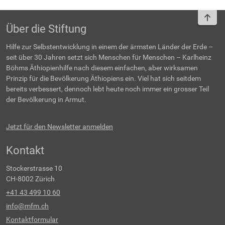
To t
Über die Stiftung
Hilfe zur Selbstentwicklung in einem der ärmsten Länder der Erde –
seit über 30 Jahren setzt sich Menschen für Menschen – Karlheinz
Böhms Äthiopienhilfe nach diesem einfachen, aber wirksamen
Prinzip für die Bevölkerung Äthiopiens ein. Viel hat sich seitdem
bereits verbessert, dennoch lebt heute noch immer ein grosser Teil
der Bevölkerung in Armut.
Jetzt für den Newsletter anmelden
Kontakt
Stockerstrasse 10
CH-8002 Zürich
+41 43 499 10 60
info@mfm.ch
Kontaktformular