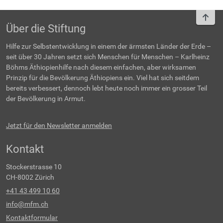
To t
Über die Stiftung
Hilfe zur Selbstentwicklung in einem der ärmsten Länder der Erde –
seit über 30 Jahren setzt sich Menschen für Menschen – Karlheinz
Böhms Äthiopienhilfe nach diesem einfachen, aber wirksamen
Prinzip für die Bevölkerung Äthiopiens ein. Viel hat sich seitdem
bereits verbessert, dennoch lebt heute noch immer ein grosser Teil
der Bevölkerung in Armut.
Jetzt für den Newsletter anmelden
Kontakt
Stockerstrasse 10
CH-8002 Zürich
+41 43 499 10 60
info@mfm.ch
Kontaktformular